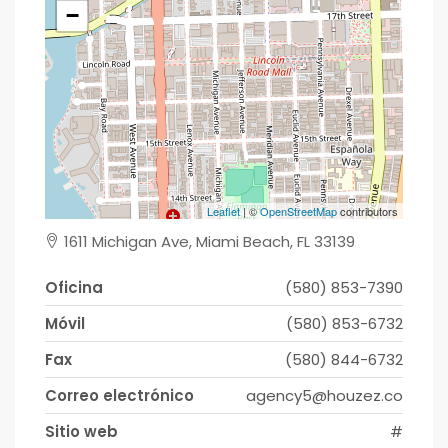
−
Leaflet
| ©
OpenStreetMap
contributors
1611 Michigan Ave, Miami Beach, FL 33139
Oficina
(580) 853-7390
Móvil
(580) 853-6732
Fax
(580) 844-6732
Correo electrónico
agency5@houzez.co
Sitio web
#