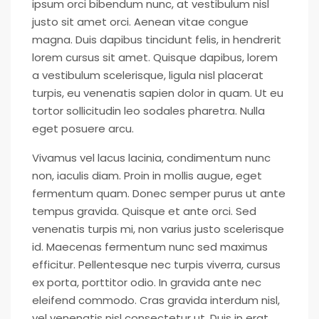
ipsum orci bibendum nunc, at vestibulum nisl
justo sit amet orci. Aenean vitae congue
magna. Duis dapibus tincidunt felis, in hendrerit
lorem cursus sit amet. Quisque dapibus, lorem
a vestibulum scelerisque, ligula nisl placerat
turpis, eu venenatis sapien dolor in quam. Ut eu
tortor sollicitudin leo sodales pharetra. Nulla
eget posuere arcu.
Vivamus vel lacus lacinia, condimentum nunc
non, iaculis diam. Proin in mollis augue, eget
fermentum quam. Donec semper purus ut ante
tempus gravida. Quisque et ante orci. Sed
venenatis turpis mi, non varius justo scelerisque
id. Maecenas fermentum nunc sed maximus
efficitur. Pellentesque nec turpis viverra, cursus
ex porta, porttitor odio. In gravida ante nec
eleifend commodo. Cras gravida interdum nisl,
vel venenatis nisl consectetur ut. Duis in erat