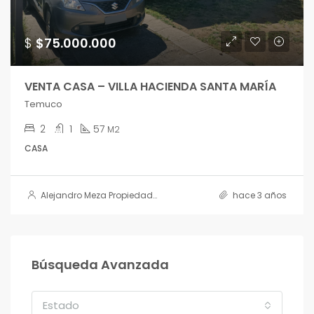
$
$75.000.000
VENTA CASA – VILLA HACIENDA SANTA MARÍA
Temuco
2
1
57
M2
CASA
Alejandro Meza Propiedades
hace 3 años
Búsqueda Avanzada
Estado