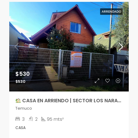
ARRENDADO
$530
$530
CASA EN ARRIENDO | SECTOR LOS NARANJOS | TEMUCO
Temuco
3
2
95 mts²
CASA