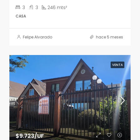
3
3
246 mts²
CASA
Felipe Alvarado
hace 5 meses
VENTA
$9.723/UF