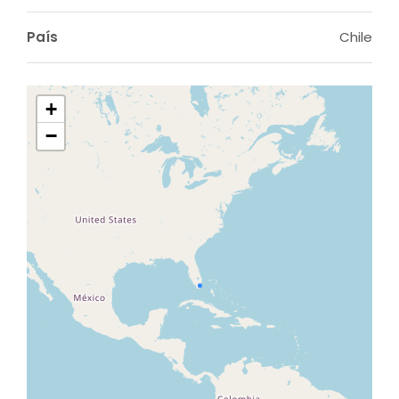
País
Chile
+
−