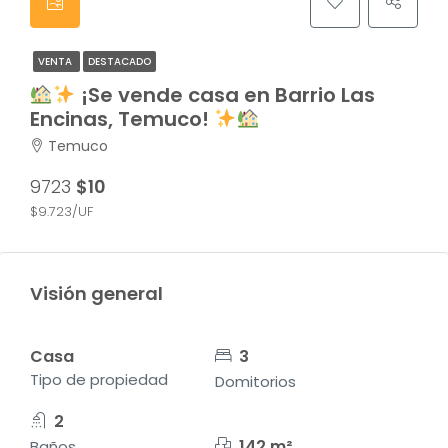
VENTA
DESTACADO
¡Se vende casa en Barrio Las
Encinas, Temuco!
Temuco
9723
$10
$9.723/UF
Visión general
Casa
3
Tipo de propiedad
Domitorios
2
142 m²
Baños