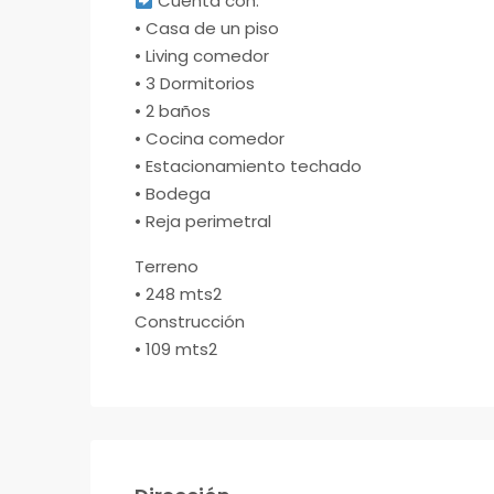
Cuenta con:
•⁠ ⁠Casa de un piso
•⁠ ⁠Living comedor
•⁠ ⁠3 Dormitorios
•⁠ ⁠2 baños
•⁠ ⁠Cocina comedor
•⁠ ⁠Estacionamiento techado
•⁠ ⁠Bodega
•⁠ ⁠Reja perimetral
Terreno
•⁠ ⁠248 mts2
Construcción
•⁠ ⁠109 mts2