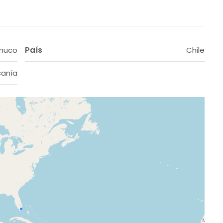
muco
País
Chile
canía