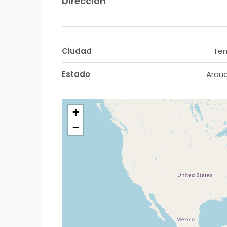
Dirección
Ciudad
Te
Estado
Arau
+
−