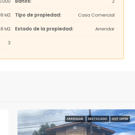
0.000
Baños:
2
09 M2
Tipo de propiedad:
Casa Comercial
48 M2
Estado de la propiedad:
Arrendar
3
ARRENDAR
DESTACADO
HOT OFFER