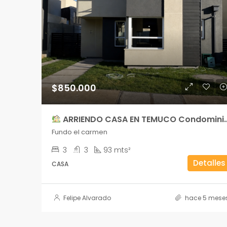
$850.000
ARRIENDO CASA EN TEMUCO Condominio Terranova – Sector Fundo El Carmen
Fundo el carmen
3
3
93 mts²
Detalles
CASA
Felipe Alvarado
hace 5 mese