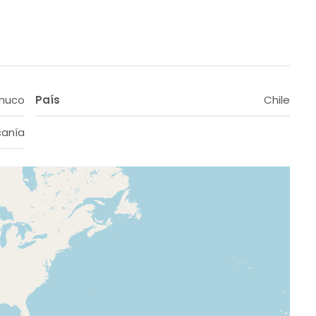
muco
País
Chile
canía