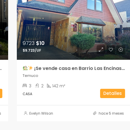
9723
$10
$9.723/UF
¡Se vende casa en Barrio Las Encinas, Temuco!
Temuco
3
2
142 m²
Detalles
CASA
s
Evelyn Wilson
hace 5 meses