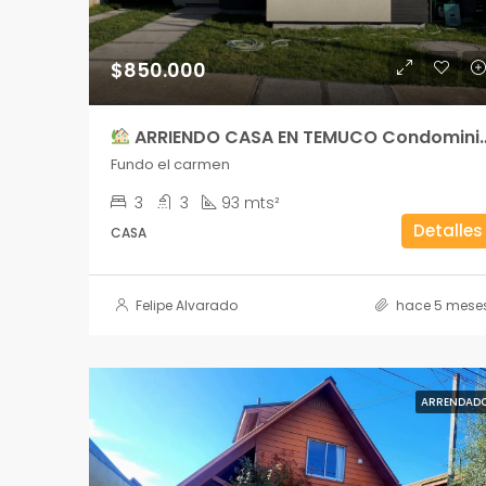
$850.000
ARRIENDO CASA EN TEMUCO Condominio Terranova – Sector Fundo El Carmen
Fundo el carmen
3
3
93 mts²
Detalles
CASA
Felipe Alvarado
hace 5 mese
ARRENDAD