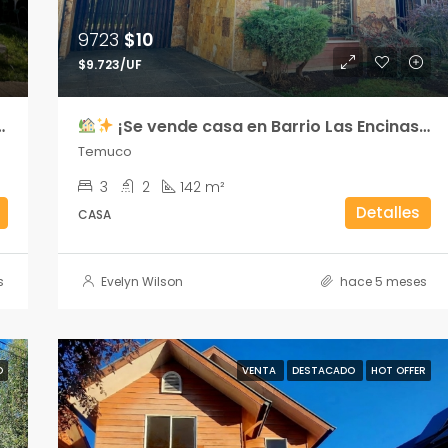
9723
$10
$9.723/UF
¡Se vende casa en Barrio Las Encinas, Temuco!
Temuco
3
2
142 m²
Detalles
CASA
s
Evelyn Wilson
hace 5 meses
O
VENTA
DESTACADO
HOT OFFER