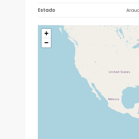
Estado
Arau
+
−