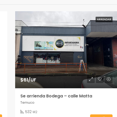
ARRENDAR
$61/UF
Se arrienda Bodega – calle Matta
Temuco
532
M2