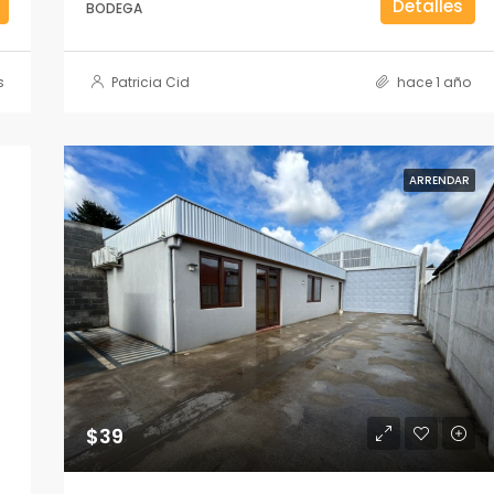
Detalles
BODEGA
s
Patricia Cid
hace 1 año
ARRENDAR
$39