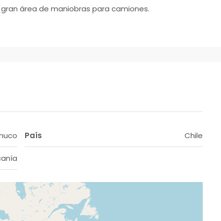
y gran área de maniobras para camiones.
muco
País
Chile
canía