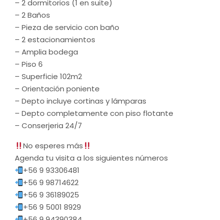
– ⁠2 dormitorios (1 en suite)
– ⁠2 Baños
– ⁠Pieza de servicio con baño
– ⁠2 estacionamientos
– ⁠Amplia bodega
– ⁠Piso 6
– ⁠Superficie 102m2
– ⁠Orientación poniente
– ⁠Depto incluye cortinas y lámparas
– ⁠Depto completamente con piso flotante
– ⁠Conserjeria 24/7
No esperes más
Agenda tu visita a los siguientes números
+56 9 93306481
+56 9 98714622
+56 9 36189025
‪+56 9 5001 8929‬
+56 9 94390384