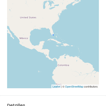
Leaflet
| ©
OpenStreetMap
contributors
Detalles