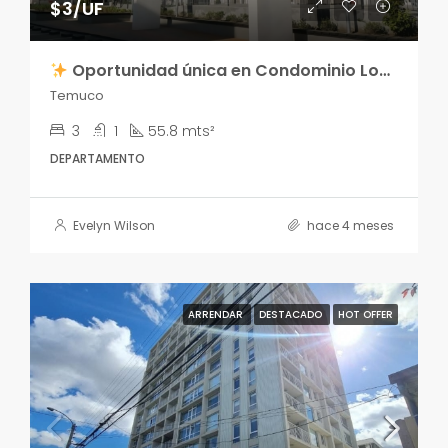
$3/UF
Oportunidad única en Condominio Los Poetas
Temuco
3
1
55.8 mts²
DEPARTAMENTO
Evelyn Wilson
hace 4 meses
ARRENDAR
DESTACADO
HOT OFFER