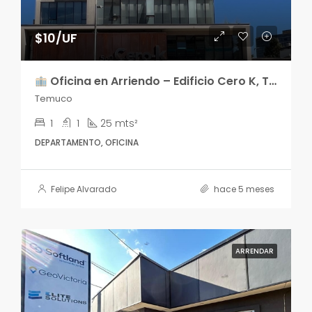
$10/UF
Oficina en Arriendo – Edificio Cero K, Temuco
Temuco
1
1
25 mts²
DEPARTAMENTO, OFICINA
Felipe Alvarado
hace 5 meses
ARRENDAR