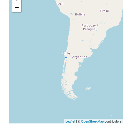
−
Leaflet
| ©
OpenStreetMap
contributors