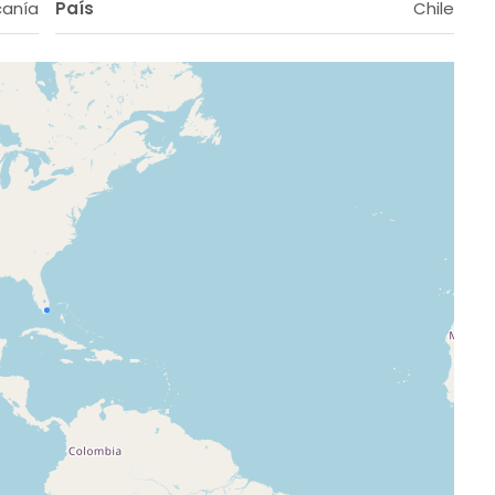
canía
País
Chile