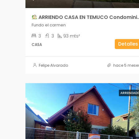
ARRIENDO CASA EN TEMUCO Condominio Terranova – Sector Fundo El Carmen
Fundo el carmen
3
3
93 mts²
Detalles
CASA
Felipe Alvarado
hace 5 mese
ARRENDAD