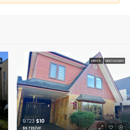
R
VENTA
DESTACADO
9723
$10
$9.723/UF