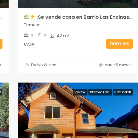
¡Se vende casa en Barrio Las Encinas, Temuco!
Temuco
3
2
142 m²
Detalles
CASA
s
Evelyn Wilson
hace 5 meses
O
VENTA
DESTACADO
HOT OFFER