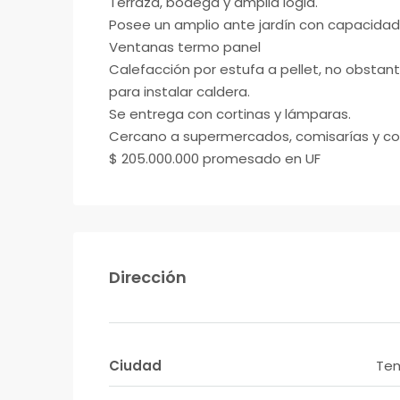
Terraza, bodega y amplia logia.
Posee un amplio ante jardín con capacidad p
Ventanas termo panel
Calefacción por estufa a pellet, no obstan
para instalar caldera.
Se entrega con cortinas y lámparas.
Cercano a supermercados, comisarías y col
$ 205.000.000 promesado en UF
Dirección
Ciudad
Te