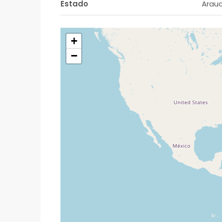
Estado
Arau
+
−