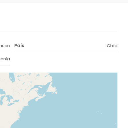
muco
País
Chile
canía