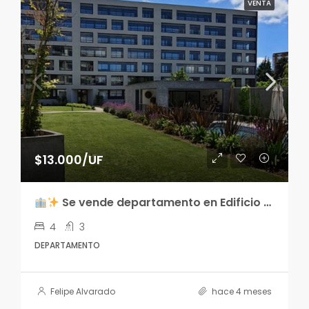
VENTA
$13.000/UF
Se vende departamento en Edificio Parque Estébanez
4
3
DEPARTAMENTO
Felipe Alvarado
hace 4 meses