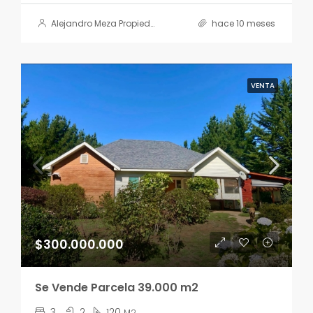
Alejandro Meza Propiedades
hace 10 meses
VENTA
$300.000.000
Se Vende Parcela 39.000 m2
3
2
120
M2