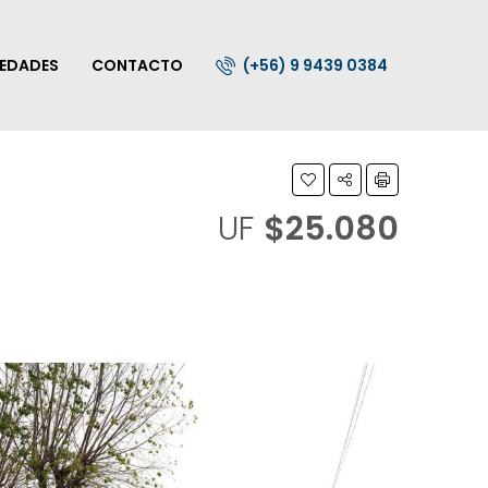
IEDADES
CONTACTO
(+56) 9 9439 0384
UF
$25.080