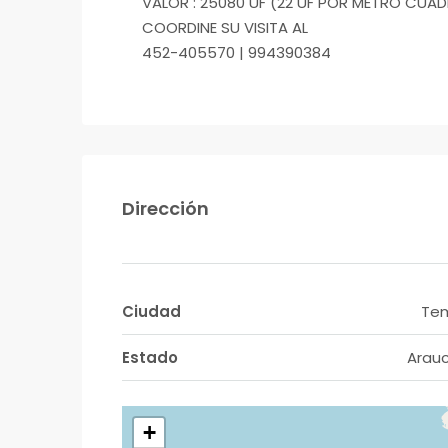
VALOR : 25080 UF (22 UF POR METRO CUA
COORDINE SU VISITA AL
452-405570 | 994390384
Dirección
Ciudad
Te
Estado
Arau
+