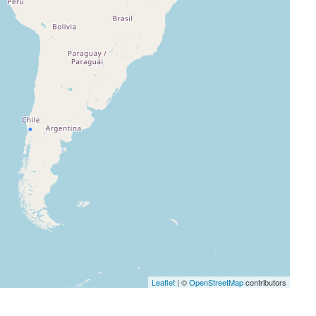
Leaflet
| ©
OpenStreetMap
contributors