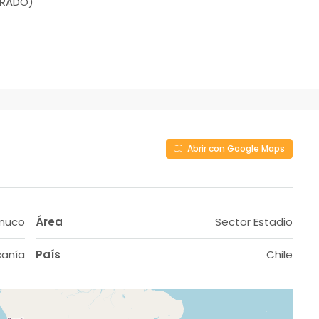
DRADO)
Abrir con Google Maps
muco
Área
Sector Estadio
canía
País
Chile