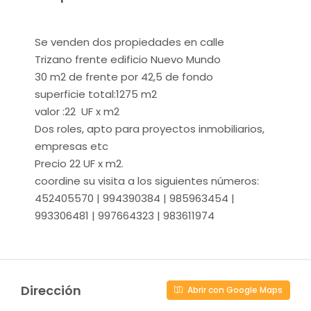
Se venden dos propiedades en calle
Trizano frente edificio Nuevo Mundo
30 m2 de frente por 42,5 de fondo
superficie total:1275 m2
valor :22 UF x m2
Dos roles, apto para proyectos inmobiliarios,
empresas etc
Precio 22 UF x m2.
coordine su visita a los siguientes números:
452405570 | 994390384 | 985963454 |
993306481 | 997664323 | 983611974
Dirección
Abrir con Google Maps