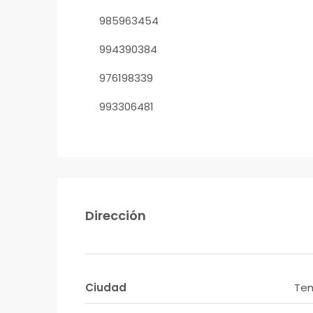
985963454
994390384
976198339
993306481
Dirección
Ciudad
Te