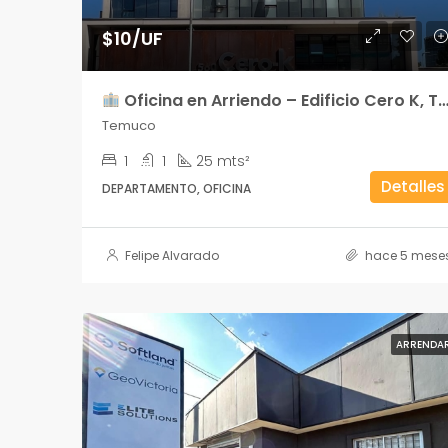
$10/UF
Oficina en Arriendo – Edificio Cero K, Temuco
Temuco
1
1
25 mts²
Detalles
DEPARTAMENTO, OFICINA
Felipe Alvarado
hace 5 mese
ARRENDA