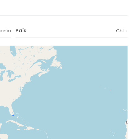
canía
País
Chile