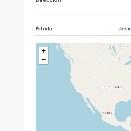
Estado
Arau
+
−