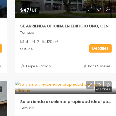
$47/UF
SE ARRIENDA OFICINA EN EDIFICIO UNO, CENTRO TEMUCO
Temuco
4
2
120 m²
Detalles
OFICINA
s
Felipe Alvarado
hace 5 meses
$850.000
R
ARRENDAR
Se arrienda excelente propiedad ideal para oficinas
Temuco